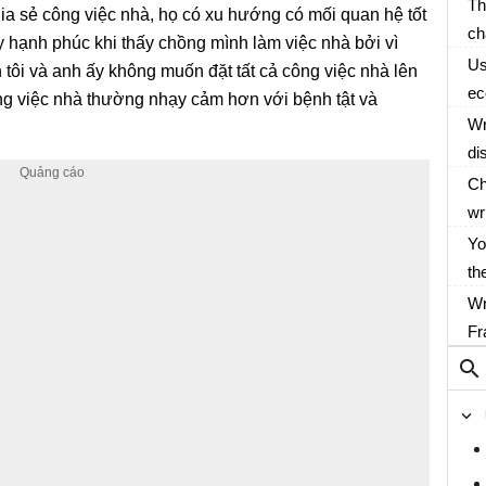
k
Th
ia sẻ công việc nhà, họ có xu hướng có mối quan hệ tốt
ch
hạnh phúc khi thấy chồng mình làm việc nhà bởi vì
Ti
Vi
Us
 tôi và anh ấy không muốn đặt tất cả công việc nhà lên
ex
ec
ng việc nhà thường nhạy cảm hơn với bệnh tật và
th
Hi
Wr
of
se
di
ch
br
wo
Ch
wr
be
Yo
ca
th
Of
Wr
14
Fr
jo
Ph