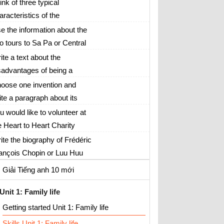
now
ink of three typical
aracteristics of the
ếng Anh lớp 10
etnamese people and
e the information about the
amples to support each of
o tours to Sa Pa or Central
em. Then write a short text
ghlands in the Speaking
ite a text about the
 150-180 words about these
ction to design a travel
sadvantages of being a
aracteristics
ochure.
rking mother.
oose one invention and
ite a paragraph about its
nefits: smartphone or digital
u would like to volunteer at
mera
e Heart to Heart Charity
fice. Write a formal letter of
ite the biography of Frédéric
0-160 words applying for the
ançois Chopin or Luu Huu
b.
uoc.
Giải Tiếng anh 10 mới
Unit 1: Family life
Getting started Unit 1: Family life
Skills Unit 1: Family life