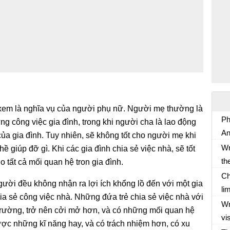
xem là nghĩa vụ của người phụ nữ. Người mẹ thường là
Ph
ng công việc gia đình, trong khi người cha là lao động
An
ủa gia đình. Tuy nhiên, sẽ không tốt cho người mẹ khi
Kế
Wr
ề giúp đỡ gì. Khi các gia đình chia sẻ việc nhà, sẽ tốt
20
th
o tất cả mối quan hệ tron gia đình.
Ti
an
Ch
ười đều không nhận ra lợi ích khổng lồ đến với một gia
so
li
ia sẻ công việc nhà. Những đứa trẻ chia sẻ việc nhà với
Wr
wr
Wr
trường, trở nên cởi mở hơn, và có những mối quan hệ
en
to
vi
ược những kĩ năng hay, và có trách nhiệm hơn, có xu
bằ
Gi