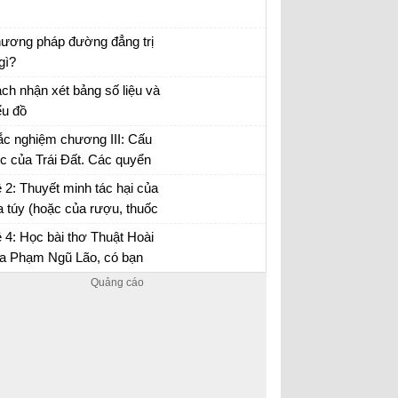
uyện chức phán sự đền Tản Viên
ương pháp đường đẳng trị
 gì?
 tập Địa 10
ch nhận xét bảng số liệu và
ểu đồ
 tập Địa 10
ắc nghiệm chương III: Cấu
úc của Trái Đất. Các quyển
a lớp vỏ địa lí
 2: Thuyết minh tác hại của
 túy (hoặc của rượu, thuốc
…) đối với đời sống con
 4: Học bài thơ Thuật Hoài
ười.
a Phạm Ngũ Lão, có bạn
o rằng: Sự hổ thẹn của tác
 là thái quá, kiêu kì...