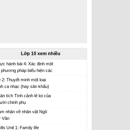
Lớp 10 xem nhiều
ực hành bài 4: Xác định một
 phương pháp biểu hiện các
i tượng địa lí trên bản đồ Địa
 2: Thuyết minh một loại
 10 trang 17
nh ca nhạc (hay sân khấu)
 anh (chị) hằng yêu thích.
ân tích Tình cảnh lẻ loi của
ười chinh phụ
ân tích đoạn trích Tình cảnh lẻ loi của người
m nhận về nhân vật Ngô
inh phụ
 Văn
m nhận về nhân vật Ngô Tử Văn trong bài
ills Unit 1: Family life