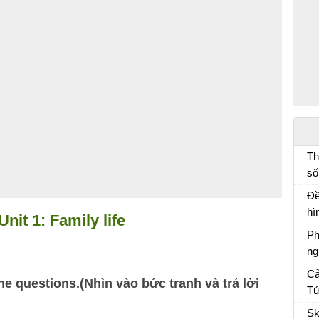
Th
số
đố
Đề
lí
hì
 Unit 1: Family life
mà
Ph
ng
Ph
Cả
he questions.(Nhìn vào bức tranh và trả lời
ch
Tử
Cả
Sk