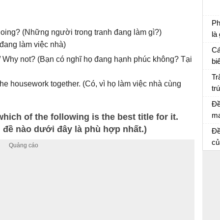
Ch
Ph
 doing? (Những người trong tranh đang làm gì?)
là
đang làm việc nhà)
Ôn
Cá
/ Why not? (Bạn có nghĩ họ đang hạnh phúc không? Tại
bi
Ôn
Tr
the housework together. (Có, vì họ làm việc nhà cùng
tr
củ
Đề
ma
ch of the following is the best title for it.
lá
u đề nào dưới đây là phù hợp nhất.)
Đề
ng
củ
ch
giả