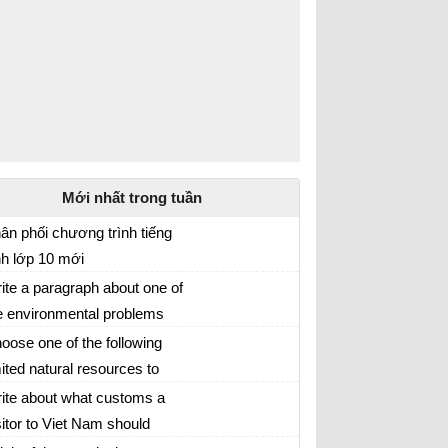
Mới nhất trong tuần
ân phối chương trình tiếng
h lớp 10 mới
 hoạch giảng dạy môn tiếng Anh lớp 10 năm
ite a paragraph about one of
21 - 2022
e environmental problems
ếng Anh 10
d give advice on how to
oose one of the following
lve them
mited natural resources to
iting Skills 2 Unit 9 lớp 10 Preserving the
ite three paragraphs similar
ite about what customs a
vironment| Viết về tài nguyên thiên nhiên
 those in 2
sitor to Viet Nam should
ng tiếng Anh lớp 10
ải Tiếng Anh lớp 10