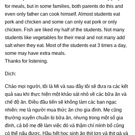
for meals, but in some families, both parents do this and
even only father can cook himself. Almost students eat
pork and chicken and some can only eat pork or only
chicken. Fish are liked my half of the students. Not many
students like vegetables for their meal and not many add
salt when they eat. Most of the students eat 3 times a day,
some may have extra meals.
Thanks for listening.
Dịch:
Chào mọi người, tôi là Mi và sau đây tôi sẽ đưa ra các kết
quả sau khi thực hiện một khảo sát nhỏ về các bữa ăn và
chế độ ăn. Điều đầu tiên sẽ không làm các bạn ngạc
nhiên: mẹ là người mua thức ăn cho gia đình. Mẹ cũng
thường xuyên chuẩn bị bữa ăn, nhưng trong một số gia
đình, cả bố mẹ đề làm việc đó và thậm chí mình bố cũng
có thể nấu được. Hầu hết học sinh ăn thịt lợn và thịt gà và