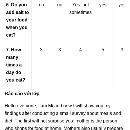
6. Do you
no
no
Yes, but
yes
yes
add salt to
sometimes
your food
when you
eat?
7. How
3
3
4
5
3
many
times a
day do
you eat?
Báo cáo với lớp
Hello everyone, I am Mi and now I will show you my
findings after conducting a small survey about meals and
diet. The first will not surprise you: mother is the person
who shops for food at home. Mothers also usually prepare