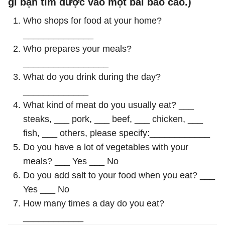
gì bạn tìm được vào một bài báo cáo.)
Who shops for food at your home?
______________
Who prepares your meals?
_________________
What do you drink during the day?
_____________
What kind of meat do you usually eat? ___
steaks, ___ pork, ___ beef, ___ chicken, ___
fish, ___ others, please specify:____________
Do you have a lot of vegetables with your
meals? ___ Yes ___ No
Do you add salt to your food when you eat? ___
Yes ___ No
How many times a day do you eat?
____________