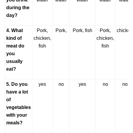
during the
day?
4. What
Pork,
Pork,
Pork, fish
Pork,
chicken
kind of
chicken,
chicken,
meat do
fish
fish
you
usually
eat?
5. Do you
yes
no
yes
no
no
have a lot
of
vegetables
with your
meals?