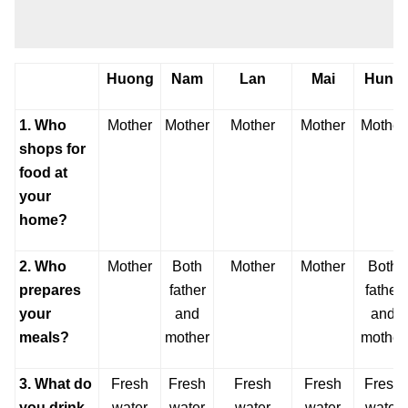
Huong
Nam
Lan
Mai
Hung
1. Who
Mother
Mother
Mother
Mother
Mother
shops for
food at
your
home?
2. Who
Mother
Both
Mother
Mother
Both
prepares
father
father
your
and
and
meals?
mother
mother
3. What do
Fresh
Fresh
Fresh
Fresh
Fresh
you drink
water
water
water
water
water