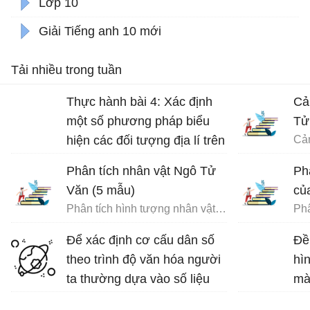
Lớp 10
Giải Tiếng anh 10 mới
Tải nhiều trong tuần
Thực hành bài 4: Xác định
Cả
một số phương pháp biểu
Tử
hiện các đối tượng địa lí trên
bản đồ Địa lí 10 trang 17
Phân tích nhân vật Ngô Tử
Phâ
Văn (5 mẫu)
củ
Phân tích hình tượng nhân vật Ngô Tử Văn
Để xác định cơ cấu dân số
Đề
theo trình độ văn hóa người
hì
ta thường dựa vào số liệu
mà
thống kê tỉ lệ người biết chữ