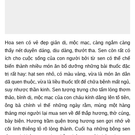
Hoa sen có vẻ đẹp giản dị, mộc mạc, càng ngắm càng
thấy nét duyên dáng, dịu dàng, thướt tha. Sen còn rất có
ích cho cuộc sống của con người bởi từ sen có thể chế
biến thành nhiều món ăn bổ dưỡng những bài thuốc đặc
trị rất hay: hạt sen nhỏ, có màu vàng, vừa là món ăn dân
dã quen thuộc, vừa là liều thuốc tốt để chữa bệnh mất ngủ,
suy nhược thần kinh. Sen tượng trựng cho tấm lòng thơm
thảo, bình dị, mộc mạc của con cháu kính dâng lên tổ tiên,
ông bà chính vì thế những ngày rằm, mùng một hàng
tháng mọi người lại mua sen về để thắp hương, thờ cúng,
bày biện. Hương trầm quện trong hương sen gợi nhớ về
cõi linh thiêng tỏ rõ lòng thành. Cuối hạ những bông sen