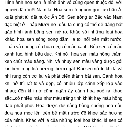
Hình ảnh hoa sen là hình ảnh vô cùng quen thuộc đối với
người dân Việt Nam ta. Hoa sen có nguồn gốc từ châu Á,
xuất phát từ đất nước Ấn Độ. Sen trồng từ Bắc vào Nam
đặc biệt ở Tháp Mười nơi đâu ta cũng có thể dễ dàng bắt
gặp hình ảnh bông sen nở rộ. Khác với những loại hoa
khác, hoa sen sống trong đầm, lá to, nổi trên mặt nước.
Thân và cuống của hoa đềụ có màu xanh. Búp sen có màu
xanh lục, hình bầu dục. Khi nở, hoa sen màu hồng thắm,
xen chút màu trắng. Nhị và nhuỵ sen màu vàng được gói
kín bên trong toả hương thơm ngát. Đài sen nở to khi lá và
nhị rụng còn trơ lại và phát triển thành bát sen. Cánh hoa
khi nở thì rất to và đẹp, có nhiều lớp cánh xếp lớp vào
nhau; đến khi nở cũng ngần ấy cánh hoa xoè ra khoe
sắc...có nhiều màu như màu trắng tinh khiết hay màu hồng
đào phất phơ. Hoa được đỡ nâng bằng cuống hoa dài,
đưa hoa mọc lên trên bề mặt nước để khoe sắc hương
của mình. Khác với lá của những loại hoa khác, lá sen có