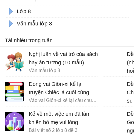
Lớp 8
Văn mẫu lớp 8
Tải nhiều trong tuần
Nghị luận về vai trò của sách
Đề 
hay ấn tượng (10 mẫu)
(n
Văn mẫu lớp 8
ho
chu
Đóng vai Giôn-xi kể lại
Đề
truyện Chiếc lá cuối cùng
Ch
Vào vai Giôn-xi kể lại câu chuyện Chiếc lá cuối cùng
sĩ
về 
Kể về một việc em đã làm
Đề
đạ
khiến bố mẹ vui lòng
Go
Bài viết số 2 lớp 8 đề 3
ngu