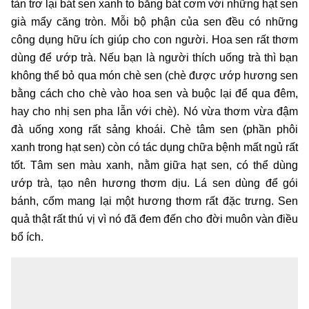
tàn trơ lại bát sen xanh to bằng bát cơm với những hạt sen
già mẩy căng tròn. Mỗi bộ phận của sen đều có những
công dụng hữu ích giúp cho con người. Hoa sen rất thơm
dùng để ướp trà. Nếu bạn là người thích uống trà thì bạn
không thể bỏ qua món chè sen (chè được ướp hương sen
bằng cách cho chè vào hoa sen và buộc lại để qua đêm,
hay cho nhị sen pha lẫn với chè). Nó vừa thơm vừa đậm
đà uống xong rất sảng khoái. Chè tâm sen (phần phôi
xanh trong hạt sen) còn có tác dụng chữa bệnh mất ngủ rất
tốt. Tâm sen màu xanh, nằm giữa hạt sen, có thể dùng
ướp trà, tạo nên hương thơm dịu. Lá sen dùng để gói
bánh, cốm mang lại một hương thơm rất đặc trưng. Sen
quả thật rất thú vị vì nó đã đem đến cho đời muôn vàn điều
bổ ích.