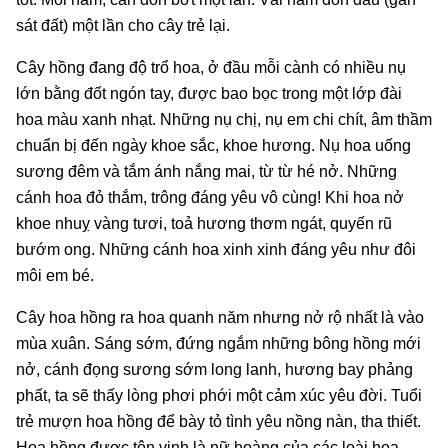
sát đất) một lần cho cây trẻ lại.
Cây hồng đang độ trổ hoa, ở đầu mỗi cành có nhiều nụ
lớn bằng đốt ngón tay, được bao bọc trong một lớp đài
hoa màu xanh nhạt. Những nụ chị, nụ em chi chít, âm thầm
chuẩn bị đến ngày khoe sắc, khoe hương. Nụ hoa uống
sương đêm và tắm ánh nắng mai, từ từ hé nở. Những
cánh hoa đỏ thắm, trông đáng yêu vô cùng! Khi hoa nở
khoe nhuỵ vàng tươi, toả hương thơm ngát, quyến rũ
bướm ong. Những cánh hoa xinh xinh đáng yêu như đôi
môi em bé.
Cây hoa hồng ra hoa quanh năm nhưng nở rộ nhất là vào
mùa xuân. Sáng sớm, đứng ngắm những bông hồng mới
nở, cánh đọng sương sớm long lanh, hương bay phảng
phất, ta sẽ thấy lòng phơi phới một cảm xúc yêu đời. Tuổi
trẻ mượn hoa hồng để bày tỏ tình yêu nồng nàn, tha thiết.
Hoa hồng được tôn vinh là nữ hoàng của các loài hoa –