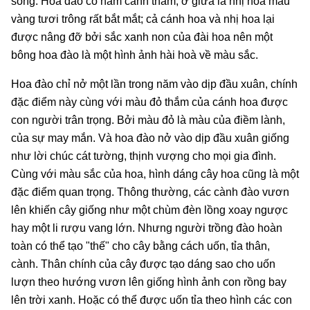
sống. Hoa đào có năm cánh thắm, ở giữa là nhị hoa màu
vàng tươi trông rất bắt mắt; cả cánh hoa và nhị hoa lại
được nâng đỡ bởi sắc xanh non của đài hoa nên một
bông hoa đào là một hình ảnh hài hoà về màu sắc.
Hoa đào chỉ nở một lần trong năm vào dịp đầu xuân, chính
đặc điểm này cùng với màu đỏ thắm của cánh hoa được
con người trân trọng. Bởi màu đỏ là màu của điềm lành,
của sự may mắn. Và hoa đào nở vào dịp đầu xuân giống
như lời chúc cát tường, thịnh vượng cho mọi gia đình.
Cùng với màu sắc của hoa, hình dáng cây hoa cũng là một
đặc điểm quan trọng. Thông thường, các cành đào vươn
lên khiến cây giống như một chùm đèn lồng xoay ngược
hay một li rượu vang lớn. Nhưng người trồng đào hoàn
toàn có thể tạo "thế" cho cây bằng cách uốn, tỉa thân,
cành. Thân chính của cây được tạo dáng sao cho uốn
lượn theo hướng vươn lên giống hình ảnh con rồng bay
lên trời xanh. Hoặc có thể được uốn tỉa theo hình các con