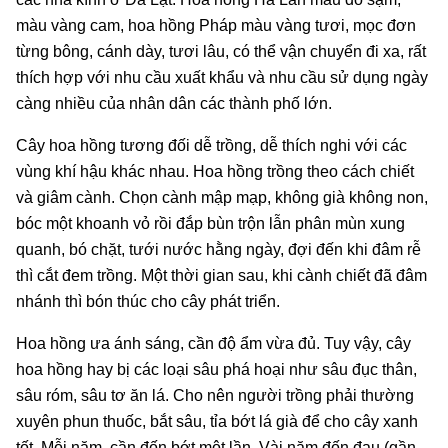
màu vàng cam, hoa hồng Pháp màu vàng tươi, mọc đơn
từng bông, cánh dày, tươi lâu, có thể vận chuyển đi xa, rất
thích hợp với nhu cầu xuất khẩu và nhu cầu sử dụng ngày
càng nhiều của nhân dân các thành phố lớn.
Cây hoa hồng tương đối dễ trồng, dễ thích nghi với các
vùng khí hậu khác nhau. Hoa hồng trồng theo cách chiết
và giâm cành. Chọn cành mập mạp, không già không non,
bóc một khoanh vỏ rồi đắp bùn trộn lẫn phân mùn xung
quanh, bó chặt, tưới nước hằng ngày, đợi đến khi đâm rễ
thì cắt đem trồng. Một thời gian sau, khi cành chiết đã đâm
nhánh thì bón thúc cho cây phát triển.
Hoa hồng ưa ánh sáng, cần độ ẩm vừa đủ. Tuy vậy, cây
hoa hồng hay bị các loại sâu phá hoại như sâu đục thân,
sâu róm, sâu tơ ăn lá. Cho nên người trồng phải thường
xuyên phun thuốc, bắt sâu, tỉa bớt lá già để cho cây xanh
tốt. Mỗi năm, cần đốn bớt một lần. Vài năm đốn đau (gần