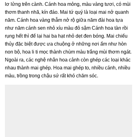
lơ lửng trên cành. Cánh hoa mỏng, màu vàng tươi, có mùi
thơm thanh nhã, kín đáo. Mai tứ quý là loại mai nở quanh
năm. Cánh hoa vàng thẫm nở rộ giữa năm đài hoa tựa
như năm cánh sen nhỏ xíu màu đỏ sậm Cánh hoa tàn rồi
rụng hết thì để lại hai ba hạt nhỏ dẹt đen bóng. Mai chiếu
thủy đặc biệt được ưa chuộng ở những nơi ẩm như hòn
non bộ, hoa li ti mọc thành chùm màu trắng mùi thơm ngát.
Ngoài ra, các nghệ nhân hoa cảnh còn ghép các loại khác
nhau thành mai ghép. Hoa mai ghép to, nhiều cánh, nhiều
màu, trồng trong chậu sứ rất khó chăm sóc.