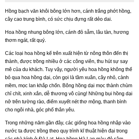
Hồng bạch văn khôi bông lớn hơn, cánh trắng phớt hồng,
cây cao trung bình, có sức chịu đựng rất dẻo dai.
Hoa hồng nhung bông lớn, cánh đỏ sẫm, lâu tàn, hương
thơm ngát, rất quý.
Các loại hoa hồng kể trên xuất hiện từ nông thôn đến thị
thành, được trồng nhiều ở các công viên, thu hút sự say
mê của du khách. Tuy vậy, người yêu hoa hồng không thể
bỏ qua hoa hồng dại, còn gọi là tầm xuân, cây nhỏ, cành
mềm, mọc lan khắp chốn. Bông hồng dại mọc thành chùm
chỉ chít, xinh xắn, dễ thương vô cùng! Những bụi hồng dại
nở trên tường rào, điểm xuyết nét thơ mộng, thanh bình
cho ngôi nhà, góc phố thân yêu.
Trong những năm gần đây, các giống hoa hồng nhập vào
nước ta được trồng theo quy trình kĩ thuật hiện đại trong
các nhà kính ở Đà Lạt. Hoa hồng Hà Lan màu đỏ sậm,