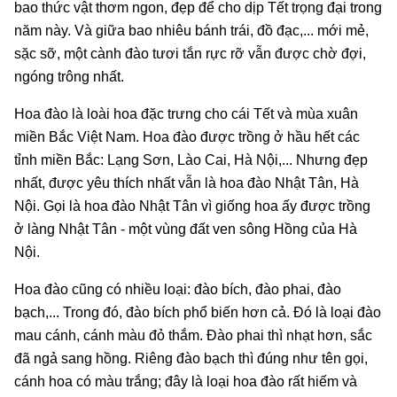
bao thức vật thơm ngon, đẹp để cho dịp Tết trọng đại trong
năm này. Và giữa bao nhiêu bánh trái, đồ đạc,... mới mẻ,
sặc sỡ, một cành đào tươi tắn rực rỡ vẫn được chờ đợi,
ngóng trông nhất.
Hoa đào là loài hoa đặc trưng cho cái Tết và mùa xuân
miền Bắc Việt Nam. Hoa đào được trồng ở hầu hết các
tỉnh miền Bắc: Lạng Sơn, Lào Cai, Hà Nội,... Nhưng đẹp
nhất, được yêu thích nhất vẫn là hoa đào Nhật Tân, Hà
Nội. Gọi là hoa đào Nhật Tân vì giống hoa ấy được trồng
ở làng Nhật Tân - một vùng đất ven sông Hồng của Hà
Nội.
Hoa đào cũng có nhiều loại: đào bích, đào phai, đào
bạch,... Trong đó, đào bích phổ biến hơn cả. Đó là loại đào
mau cánh, cánh màu đỏ thắm. Đào phai thì nhạt hơn, sắc
đã ngả sang hồng. Riêng đào bạch thì đúng như tên gọi,
cánh hoa có màu trắng; đây là loại hoa đào rất hiếm và