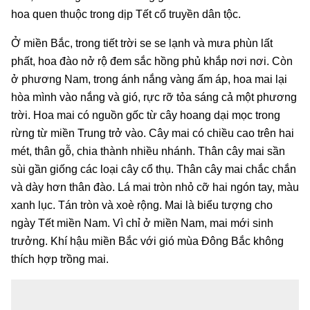
hoa quen thuộc trong dịp Tết cổ truyền dân tộc.
Ở miền Bắc, trong tiết trời se se lạnh và mưa phùn lất
phất, hoa đào nở rộ đem sắc hồng phủ khắp nơi nơi. Còn
ở phương Nam, trong ánh nắng vàng ấm áp, hoa mai lại
hòa mình vào nắng và gió, rực rỡ tỏa sáng cả một phương
trời. Hoa mai có nguồn gốc từ cây hoang dại mọc trong
rừng từ miền Trung trở vào. Cây mai có chiều cao trên hai
mét, thân gỗ, chia thành nhiều nhánh. Thân cây mai sần
sùi gần giống các loại cây cổ thụ. Thân cây mai chắc chắn
và dày hơn thân đào. Lá mai tròn nhỏ cỡ hai ngón tay, màu
xanh lục. Tán tròn và xoè rộng. Mai là biểu tượng cho
ngày Tết miền Nam. Vì chỉ ở miền Nam, mai mới sinh
trưởng. Khí hậu miền Bắc với gió mùa Đông Bắc không
thích hợp trồng mai.