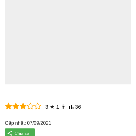
3
★
1
👨
36
Cập nhật: 07/09/2021