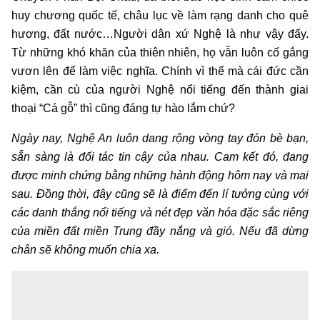
huy chương quốc tế, châu lục về làm rạng danh cho quê
hương, đất nước…Người dân xứ Nghệ là như vậy đấy.
Từ những khó khăn của thiên nhiên, họ vẫn luôn cố gắng
vươn lên để làm việc nghĩa. Chính vì thế mà cái đức cần
kiệm, cần cù của người Nghệ nổi tiếng đến thành giai
thoại “Cá gỗ” thì cũng đáng tự hào lắm chứ?
Ngày nay, Nghệ An luôn dang rộng vòng tay đón bè bạn,
sẵn sàng là đối tác tin cậy của nhau. Cam kết đó, đang
được minh chứng bằng những hành động hôm nay và mai
sau. Đồng thời, đây cũng sẽ là điểm đến lí tưởng cùng với
các danh thắng nổi tiếng và nét đẹp văn hóa đặc sắc riêng
của miền đất miền Trung đầy nắng và gió. Nếu đã dừng
chân sẽ không muốn chia xa.