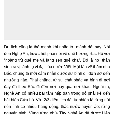
Du lịch cũng là thế mạnh khi nhắc tới mảnh đất này. Nói
đến Nghệ An, trước hết phải nói về quê hương Bác Hồ với
“hoàng trù quê mẹ và làng sen quê cha”. Đó là nơi thân
sinh ra vị lãnh tụ vĩ đại của nước Việt. Một lần về thăm nhà
Bác, chúng ta mới cảm nhận được sự bình dị, đơn sơ đến
nhường nào. Phải chăng, từ sự chất phác và bình dị nơi
đây đã theo Bác đi đến nơi này qua nơi khác. Ngoài ra,
Nghệ An có nhiều bãi tắm hấp dẫn trong đó phải kể đến
bãi biển Cửa Lò. Với 2/3 diện tích đất tự nhiên là rừng núi
nên tỉnh có nhiều hang động, thác nước huyền ảo; rừng
nguyên sinh. Vùng rừng phía Tây Nghệ An đã được Liên