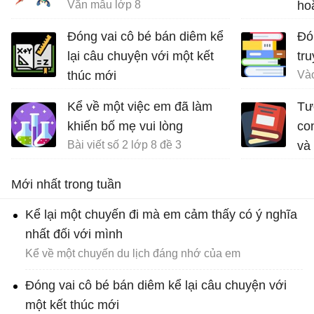
Văn mẫu lớp 8
ho
chu
Đóng vai cô bé bán diêm kể
Đón
lại câu chuyện với một kết
tr
thúc mới
Đóng vai cô bé bán diêm kể lại câu chuyện về cuộc đời mình với các kết thúc khác nhau
Kể về một việc em đã làm
Tư
khiến bố mẹ vui lòng
con
Bài viết số 2 lớp 8 đề 3
và
Mới nhất trong tuần
Kể lại một chuyến đi mà em cảm thấy có ý nghĩa
nhất đối với mình
Kể về một chuyến du lịch đáng nhớ của em
Đóng vai cô bé bán diêm kể lại câu chuyện với
một kết thúc mới