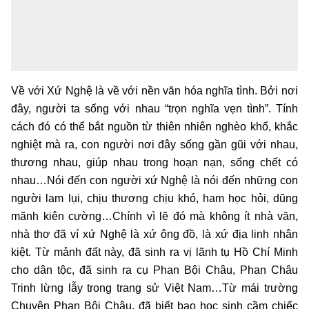
Về với Xứ Nghệ là về với nền văn hóa nghĩa tình. Bởi nơi
đây, người ta sống với nhau “trọn nghĩa vẹn tình”. Tính
cách đó có thể bắt nguồn từ thiên nhiên nghèo khổ, khắc
nghiệt mà ra, con người nơi đây sống gần gũi với nhau,
thương nhau, giúp nhau trong hoạn nạn, sống chết có
nhau…Nói đến con người xứ Nghệ là nói đến những con
người lam lụi, chịu thương chịu khó, ham học hỏi, dũng
mãnh kiên cường…Chính vì lẽ đó mà không ít nhà văn,
nhà thơ đã ví xứ Nghệ là xứ ông đồ, là xứ địa linh nhân
kiệt. Từ mảnh đất này, đã sinh ra vị lãnh tụ Hồ Chí Minh
cho dân tộc, đã sinh ra cụ Phan Bội Châu, Phan Châu
Trinh lừng lẫy trong trang sử Việt Nam…Từ mái trường
Chuyên Phan Bội Châu, đã biết bao học sinh cầm chiếc