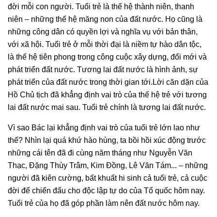
đời mỗi con người. Tuổi trẻ là thế hệ thành niên, thanh
niên – những thế hệ măng non của đất nước. Họ cũng là
những công dân có quyền lợi và nghĩa vụ với bản thân,
với xã hội. Tuổi trẻ ở mỗi thời đại là niềm tự hào dân tộc,
là thế hệ tiên phong trong công cuộc xây dựng, đổi mới và
phát triển đất nước. Tương lai đất nước là hình ảnh, sự
phát triển của đất nước trong thời gian tới.Lời căn dặn của
Hồ Chủ tịch đã khẳng định vai trò của thế hệ trẻ với tương
lai đất nước mai sau. Tuổi trẻ chính là tương lai đất nước.
Vì sao Bác lại khẳng định vai trò của tuổi trẻ lớn lao như
thế? Nhìn lại quá khứ hào hùng, ta bồi hồi xúc động trước
những cái tên đã đi cùng năm tháng như Nguyễn Văn
Thạc, Đặng Thùy Trâm, Kim Đồng, Lê Văn Tám... – những
người đã kiên cường, bất khuất hi sinh cả tuổi trẻ, cả cuộc
đời để chiến đấu cho độc lập tự do của Tổ quốc hôm nay.
Tuổi trẻ của họ đã góp phần làm nên đất nước hôm nay.