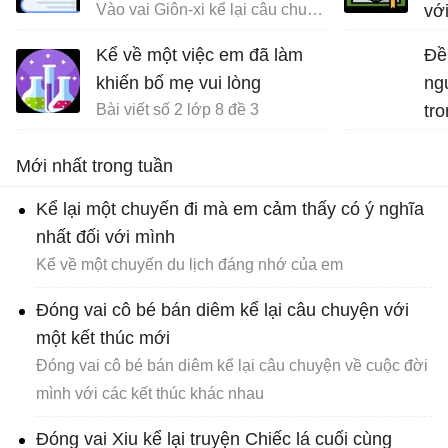
Vào vai Giôn-xi kể lại câu chuyện Chiếc lá cuối cùng
vớ
Kể về một việc em đã làm
Đề
khiến bố mẹ vui lòng
ng
Bài viết số 2 lớp 8 đề 3
tro
Mới nhất trong tuần
Kể lại một chuyến đi mà em cảm thấy có ý nghĩa
nhất đối với mình
Kể về một chuyến du lịch đáng nhớ của em
Đóng vai cô bé bán diêm kể lại câu chuyện với
một kết thúc mới
Đóng vai cô bé bán diêm kể lại câu chuyện về cuộc đời
mình với các kết thúc khác nhau
Đóng vai Xiu kể lại truyện Chiếc lá cuối cùng