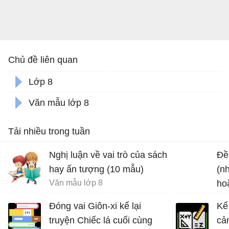
Chủ đề liên quan
Lớp 8
Văn mẫu lớp 8
Tải nhiều trong tuần
Nghị luận về vai trò của sách
Đề 
hay ấn tượng (10 mẫu)
(n
Văn mẫu lớp 8
ho
chu
Đóng vai Giôn-xi kể lại
Kể
truyện Chiếc lá cuối cùng
cả