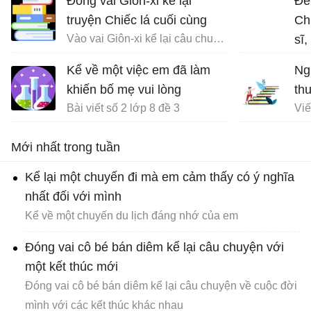
Đóng vai Giôn-xi kể lại
Đề
truyện Chiếc lá cuối cùng
Ch
Vào vai Giôn-xi kể lại câu chuyện Chiếc lá cuối cùng
sĩ
về 
Kể về một việc em đã làm
Ng
đạ
khiến bố mẹ vui lòng
th
Bài viết số 2 lớp 8 đề 3
Mới nhất trong tuần
Kể lại một chuyến đi mà em cảm thấy có ý nghĩa
nhất đối với mình
Kể về một chuyến du lịch đáng nhớ của em
Đóng vai cô bé bán diêm kể lại câu chuyện với
một kết thúc mới
Đóng vai cô bé bán diêm kể lại câu chuyện về cuộc đời
mình với các kết thúc khác nhau