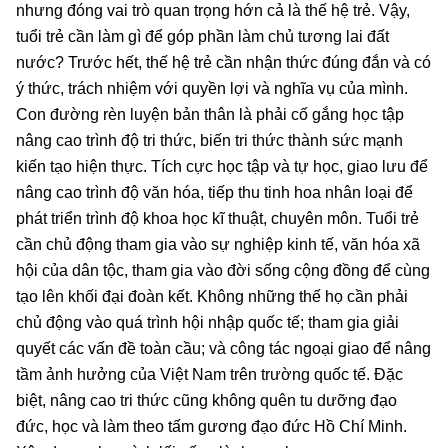
nhưng đóng vai trò quan trọng hớn cả là thế hệ trẻ. Vậy,
tuổi trẻ cần làm gì để góp phần làm chủ tương lai đất
nước? Trước hết, thế hệ trẻ cần nhận thức đúng đắn và có
ý thức, trách nhiệm với quyền lợi và nghĩa vụ của mình.
Con đường rèn luyện bản thân là phải cố gắng học tập
nâng cao trình độ tri thức, biến tri thức thành sức mạnh
kiến tạo hiện thực. Tích cực học tập và tự học, giao lưu để
nâng cao trình độ văn hóa, tiếp thu tinh hoa nhân loại để
phát triển trình độ khoa học kĩ thuật, chuyên môn. Tuổi trẻ
cần chủ động tham gia vào sự nghiệp kinh tế, văn hóa xã
hội của dân tộc, tham gia vào đời sống cộng đồng để cùng
tạo lên khối đại đoàn kết. Không những thế họ cần phải
chủ động vào quá trình hội nhập quốc tế; tham gia giải
quyết các vấn đề toàn cầu; và công tác ngoại giao để nâng
tầm ảnh hưởng của Việt Nam trên trường quốc tế. Đặc
biệt, nâng cao tri thức cũng không quên tu dưỡng đạo
đức, học và làm theo tấm gương đạo đức Hồ Chí Minh.