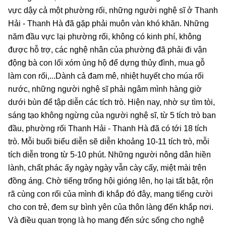
vực dậy cả một phường rối, những người nghệ sĩ ở Thanh
Hải - Thanh Hà đã gặp phải muôn vàn khó khăn. Những
năm đầu vực lại phường rối, không có kinh phí, không
được hỗ trợ, các nghệ nhân của phường đã phải đi vận
động bà con lối xóm ủng hộ để dựng thủy đình, mua gỗ
làm con rối,...Dành cả đam mê, nhiệt huyết cho múa rối
nước, những người nghệ sĩ phải ngâm mình hàng giờ
dưới bùn để tập diễn các tích trò. Hiện nay, nhờ sự tìm tòi,
sáng tạo không ngừng của người nghệ sĩ, từ 5 tích trò ban
đầu, phường rối Thanh Hải - Thanh Hà đã có tới 18 tích
trò. Mỗi buổi biểu diễn sẽ diễn khoảng 10-11 tích trò, mỗi
tích diễn trong từ 5-10 phút. Những người nông dân hiền
lành, chất phác ấy ngày ngày vẫn cày cấy, miệt mài trên
đồng áng. Chờ tiếng trống hội gióng lên, họ lại tất bật, rộn
rã cùng con rối của mình đi khắp đó đây, mang tiếng cười
cho con trẻ, đem sự bình yên của thôn làng đến khắp nơi.
Và điều quan trọng là họ mang đến sức sống cho nghệ