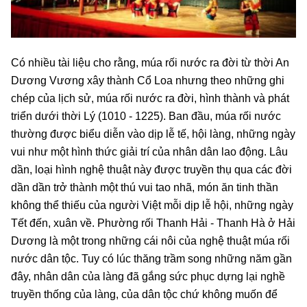
Có nhiều tài liệu cho rằng, múa rối nước ra đời từ thời An
Dương Vương xây thành Cổ Loa nhưng theo những ghi
chép của lịch sử, múa rối nước ra đời, hình thành và phát
triển dưới thời Lý (1010 - 1225). Ban đầu, múa rối nước
thường được biểu diễn vào dịp lễ tế, hội làng, những ngày
vui như một hình thức giải trí của nhân dân lao động. Lâu
dần, loại hình nghệ thuật này được truyền thụ qua các đời
dần dần trở thành một thú vui tao nhã, món ăn tinh thần
không thể thiếu của người Việt mỗi dịp lễ hội, những ngày
Tết đến, xuân về. Phường rối Thanh Hải - Thanh Hà ở Hải
Dương là một trong những cái nôi của nghệ thuật múa rối
nước dân tộc. Tuy có lúc thăng trầm song những năm gần
đây, nhân dân của làng đã gắng sức phục dựng lại nghề
truyền thống của làng, của dân tộc chứ không muốn để