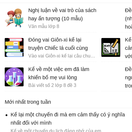
Nghị luận về vai trò của sách
Đề 
hay ấn tượng (10 mẫu)
(n
Văn mẫu lớp 8
ho
chu
Đóng vai Giôn-xi kể lại
Kể
truyện Chiếc lá cuối cùng
cả
Vào vai Giôn-xi kể lại câu chuyện Chiếc lá cuối cùng
vớ
Kể về một việc em đã làm
Đề
khiến bố mẹ vui lòng
ng
Bài viết số 2 lớp 8 đề 3
tro
Mới nhất trong tuần
Kể lại một chuyến đi mà em cảm thấy có ý nghĩa
nhất đối với mình
Kể về một chuyến du lịch đáng nhớ của em