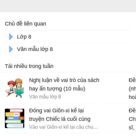
Chủ đề liên quan
Lớp 8
Văn mẫu lớp 8
Tải nhiều trong tuần
Nghị luận về vai trò của sách
Đề 
hay ấn tượng (10 mẫu)
(n
Văn mẫu lớp 8
ho
chu
Đóng vai Giôn-xi kể lại
Đề
truyện Chiếc lá cuối cùng
Ch
Vào vai Giôn-xi kể lại câu chuyện Chiếc lá cuối cùng
sĩ