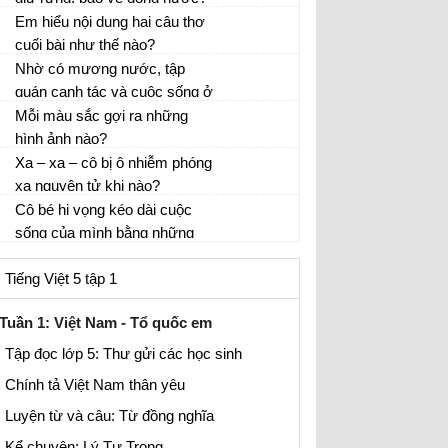
Em hiểu nội dung hai câu thơ
cuối bài như thế nào?
Nhờ có mương nước, tập
quán canh tác và cuộc sống ở
thôn Phin Ngan đã thay đổi
Mỗi màu sắc gợi ra những
như thế nào?
hình ảnh nào?
Xa – xa – cô bị ô nhiễm phóng
xạ nguyên tử khi nào?
Cô bé hi vọng kéo dài cuộc
sống của mình bằng những
cách nào?
Tiếng Việt 5 tập 1
Tuần 1: Việt Nam - Tổ quốc em
Tập đọc lớp 5: Thư gửi các học sinh
Chính tả Việt Nam thân yêu
Luyện từ và câu: Từ đồng nghĩa
Kể chuyện: Lý Tự Trọng