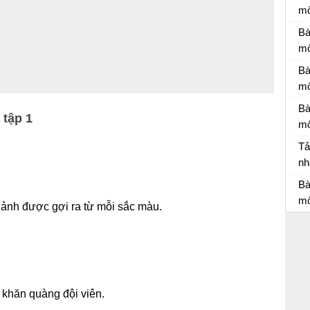
mô
Đá
Bà
mô
Bà
Bà
mô
Bà
Bà
 tập 1
mô
Bà
Tả
nh
Bà
Bà
mô
 ảnh được gợi ra từ mỗi sắc màu.
Bà
khăn quàng đội viên.