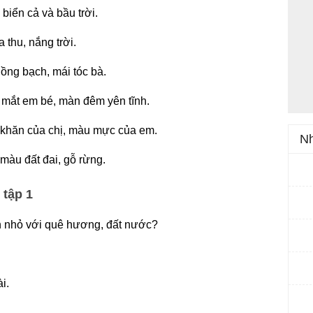
biển cả và bầu trời.
 thu, nắng trời.
hồng bạch, mái tóc bà.
 mắt em bé, màn đêm yên tĩnh.
c khăn của chị, màu mực của em.
Nh
màu đất đai, gỗ rừng.
 tập 1
ạn nhỏ với quê hương, đất nước?
i.