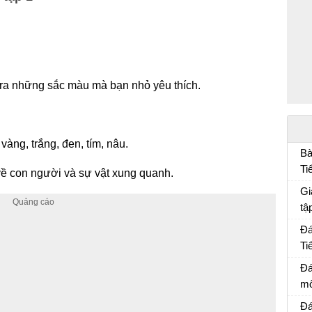
 ra những sắc màu mà bạn nhỏ yêu thích.
vàng, trắng, đen, tím, nâu.
Bà
Ti
về con người và sự vật xung quanh.
Bà
Gi
tậ
Đá
Ti
Đá
Đá
mô
Đá
Đá