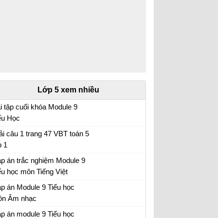
Lớp 5 xem nhiều
i tập cuối khóa Module 9
ểu Học
i tập cuối khóa Module 9 Tiểu Học đầy đủ
ải câu 1 trang 47 VBT toán 5
p 1
p án trắc nghiệm Module 9
ểu học môn Tiếng Việt
p án trắc nghiệm Module 9 Tiểu học
p án Module 9 Tiểu học
n Âm nhạc
p án trắc nghiệm Module 9 Tiểu học
p án module 9 Tiểu học