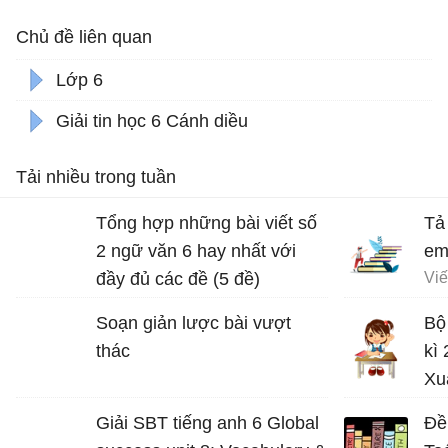
Chủ đề liên quan
Lớp 6
Giải tin học 6 Cánh diều
Tải nhiều trong tuần
Tổng hợp những bài viết số
Tả
2 ngữ văn 6 hay nhất với
em
đầy đủ các đề (5 đề)
Soạn giản lược bài vượt
Bộ
thác
kì
Xu
Đề 
Giải SBT tiếng anh 6 Global
Đề