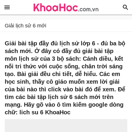
Giải lịch sử 6 mới
Giải bài tập đầy đủ lịch sử lớp 6 - đủ ba bộ
sách mới. Ở đây có đầy đủ giải bài tập
môn lịch sử của 3 bộ sách: Cánh diều, kết
nối tri thức với cuộc sống, chân trời sáng
tạo. Bài giải đều chi tiết, dễ hiểu. Các em
học sinh, thầy cô giáo muốn xem lời giải
của bài nào thì click vào bài đó để xem. Để
tìm các bài tập lịch sử 6 sách mới trên
mạng. Hãy gõ vào ô tìm kiếm google dòng
chữ: lich su 6 KhoaHoc