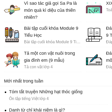
Vì sao tác giả gọi Sa Pa là
XI
món quà kì diệu của thiên
Toá
nhiên?
Ôn tập tiếng Việt lớp 4
Bài tập cuối khóa Module 9
Đá
Tiểu Học
9 
Bài tập cuối khóa Module 9 Tiểu Học đầy đủ
Tả một con vật nuôi trong
Đá
gia đình em (9 mẫu)
mô
Tả con vật lớp 4
Mới nhất trong tuần
Tóm tắt truyện Những hạt thóc giống
Ôn tập tiếng Việt lớp 4
Danh từ chỉ khái niệm là gì?