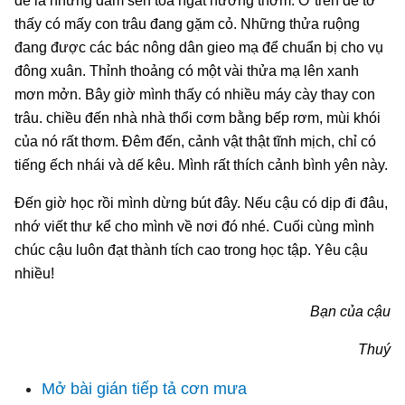
đê là những đầm sen toả ngát hương thơm. Ở trên đê tớ
thấy có mấy con trâu đang gặm cỏ. Những thửa ruộng
đang được các bác nông dân gieo mạ để chuẩn bị cho vụ
đông xuân. Thỉnh thoảng có một vài thửa mạ lên xanh
mơn mởn. Bây giờ mình thấy có nhiều máy cày thay con
trâu. chiều đến nhà nhà thổi cơm bằng bếp rơm, mùi khói
của nó rất thơm. Đêm đến, cảnh vật thật tĩnh mịch, chỉ có
tiếng ếch nhái và dế kêu. Mình rất thích cảnh bình yên này.
Đến giờ học rồi mình dừng bút đây. Nếu cậu có dịp đi đâu,
nhớ viết thư kể cho mình về nơi đó nhé. Cuối cùng mình
chúc cậu luôn đạt thành tích cao trong học tập. Yêu cậu
nhiều!
Bạn của cậu
Thuý
Mở bài gián tiếp tả cơn mưa