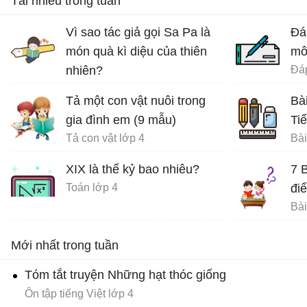
Tải nhiều trong tuần
Vì sao tác giả gọi Sa Pa là
Đá
món quà kì diệu của thiên
mô
nhiên?
Ôn tập tiếng Việt lớp 4
Tả một con vật nuôi trong
Bà
gia đình em (9 mẫu)
Ti
Tả con vật lớp 4
XIX là thế kỷ bao nhiêu?
7 
Toán lớp 4
đi
Bài
Mới nhất trong tuần
Tóm tắt truyện Những hạt thóc giống
Ôn tập tiếng Việt lớp 4