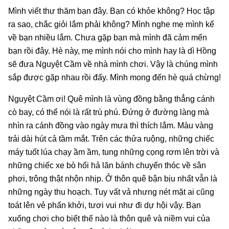
Mình viết thư thăm bạn đây. Bạn có khỏe không? Học tập
ra sao, chắc giỏi lắm phải không? Mình nghe mẹ mình kể
về bạn nhiều lắm. Chưa gặp bạn mà mình đã cảm mến
bạn rồi đây. Hè này, mẹ mình nói cho mình hay là dì Hồng
sẽ đưa Nguyệt Cầm về nhà mình chơi. Vậy là chúng mình
sắp được gặp nhau rồi đấy. Mình mong đến hè quá chừng!
Nguyệt Cầm ơi! Quê mình là vùng đồng bằng thẳng cánh
cò bay, có thể nói là rất trù phú. Đứng ở đường làng mà
nhìn ra cánh đồng vào ngày mưa thì thích lắm. Màu vàng
trải dài hút cả tầm mắt. Trên các thửa ruộng, những chiếc
máy tuốt lúa chạy ầm ầm, tung những cọng rơm lên trời và
những chiếc xe bò hối hả lăn bánh chuyển thóc về sân
phơi, trông thật nhộn nhịp. Ở thôn quê bận bịu nhất vẫn là
những ngày thu hoạch. Tuy vất vả nhưng nét mặt ai cũng
toát lên vẻ phấn khởi, tươi vui như đi dự hội vậy. Bạn
xuống chơi cho biết thế nào là thôn quê và niềm vui của