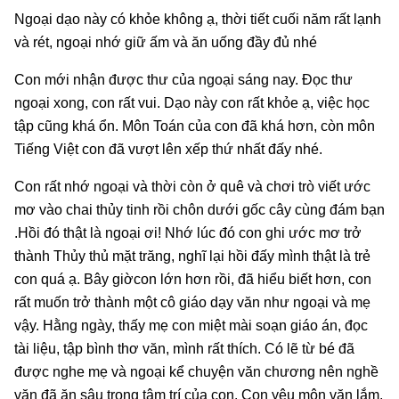
Ngoại dạo này có khỏe không ạ, thời tiết cuối năm rất lạnh
và rét, ngoại nhớ giữ ấm và ăn uống đầy đủ nhé
Con mới nhận được thư của ngoại sáng nay. Đọc thư
ngoại xong, con rất vui. Dạo này con rất khỏe ạ, việc học
tập cũng khá ổn. Môn Toán của con đã khá hơn, còn môn
Tiếng Việt con đã vượt lên xếp thứ nhất đấy nhé.
Con rất nhớ ngoại và thời còn ở quê và chơi trò viết ước
mơ vào chai thủy tinh rồi chôn dưới gốc cây cùng đám bạn
.Hồi đó thật là ngoại ơi! Nhớ lúc đó con ghi ước mơ trở
thành Thủy thủ mặt trăng, nghĩ lại hồi đấy mình thật là trẻ
con quá ạ. Bây giờcon lớn hơn rồi, đã hiểu biết hơn, con
rất muốn trở thành một cô giáo dạy văn như ngoại và mẹ
vậy. Hằng ngày, thấy mẹ con miệt mài soạn giáo án, đọc
tài liệu, tập bình thơ văn, mình rất thích. Có lẽ từ bé đã
được nghe mẹ và ngoại kể chuyện văn chương nên nghề
văn đã ăn sâu trong tâm trí của con. Con yêu môn văn lắm,