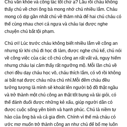
Chú vẫn khỏe và công tác tốt chứ ạ? Lâu rồi cháu không
thấy chú về chơi ông bà mong nhớ chú nhiều lắm. Cháu
mong có dịp gần nhất chú về thăm nhà để hai chú cháu có
thể cùng nhau chơi cá ngựa và cháu lại được nghe
chuyện chú bắt tội phạm.
Chú ơi! Lúc trước cháu không biết nhiều lắm về công an
nhưng từ khi chú đi học đi làm, được nghe chú kể, chú nói
về công việc của các cô chú công an rất vất vả, nguy hiểm
nhưng cháu lại cảm thấy rất ngưỡng mộ. Mỗi lần chú về
chơi đều dạy cháu học võ, cháu thích lắm, có võ rồi không
ai bắt nạt được cháu nữa chú nhỉ.Mỗi đêm cháu đều
tưởng tượng là mình sẽ khoát lên người bộ đồ thật ngầu
và trở thành một chú công an thật tốt bụng và tài giỏi, có
thể đánh đuổi được những kẻ xấu, giúp người dân có
được cuộc sống yên bình và hạnh phúc. Chú là niềm tự
hào của ông bà và cả gia đình. Chính vì thế mà cháu có
ước mơ muốn trở thành công an như chú để bố mẹ luôn