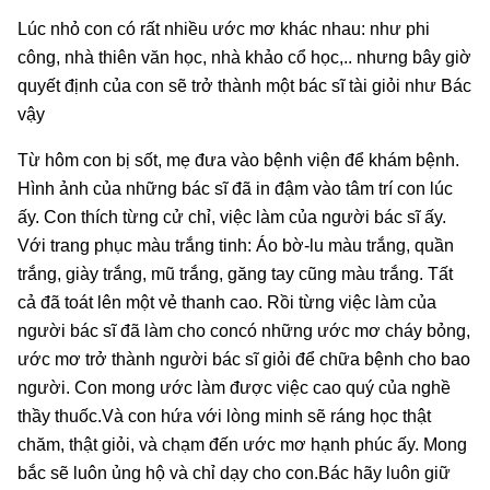
Lúc nhỏ con có rất nhiều ước mơ khác nhau: như phi
công, nhà thiên văn học, nhà khảo cổ học,.. nhưng bây giờ
quyết định của con sẽ trở thành một bác sĩ tài giỏi như Bác
vậy
Từ hôm con bị sốt, mẹ đưa vào bệnh viện để khám bệnh.
Hình ảnh của những bác sĩ đã in đậm vào tâm trí con lúc
ấy. Con thích từng cử chỉ, việc làm của người bác sĩ ấy.
Với trang phục màu trắng tinh: Áo bờ-lu màu trắng, quần
trắng, giày trắng, mũ trắng, găng tay cũng màu trắng. Tất
cả đã toát lên một vẻ thanh cao. Rồi từng việc làm của
người bác sĩ đã làm cho concó những ước mơ cháy bỏng,
ước mơ trở thành người bác sĩ giỏi để chữa bệnh cho bao
người. Con mong ước làm được việc cao quý của nghề
thầy thuốc.Và con hứa với lòng minh sẽ ráng học thật
chăm, thật giỏi, và chạm đến ước mơ hạnh phúc ấy. Mong
bắc sẽ luôn ủng hộ và chỉ dạy cho con.Bác hãy luôn giữ