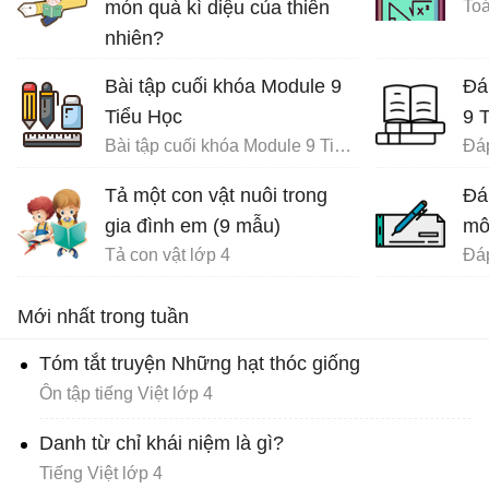
món quà kì diệu của thiên
Toá
nhiên?
Ôn tập tiếng Việt lớp 4
Bài tập cuối khóa Module 9
Đá
Tiểu Học
9 
Bài tập cuối khóa Module 9 Tiểu Học đầy đủ
Tả một con vật nuôi trong
Đá
gia đình em (9 mẫu)
mô
Tả con vật lớp 4
Mới nhất trong tuần
Tóm tắt truyện Những hạt thóc giống
Ôn tập tiếng Việt lớp 4
Danh từ chỉ khái niệm là gì?
Tiếng Việt lớp 4