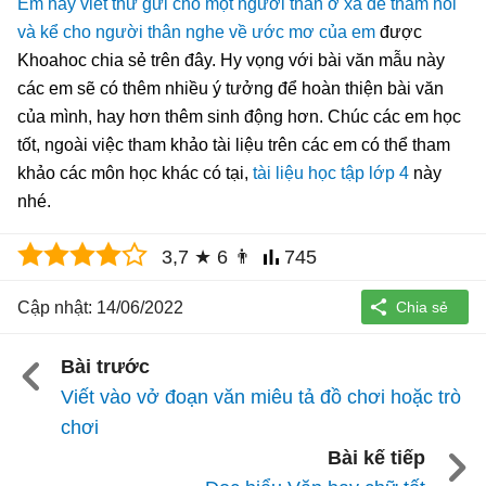
Em hãy viết thư gửi cho một người thân ở xa để thăm hỏi
và kể cho người thân nghe về ước mơ của em
được
Khoahoc chia sẻ trên đây. Hy vọng với bài văn mẫu này
các em sẽ có thêm nhiều ý tưởng để hoàn thiện bài văn
của mình, hay hơn thêm sinh động hơn. Chúc các em học
tốt, ngoài việc tham khảo tài liệu trên các em có thể tham
khảo các môn học khác có tại,
tài liệu học tập lớp 4
này
nhé.
3,7
★
6
👨
745
Cập nhật: 14/06/2022
Bài trước
Viết vào vở đoạn văn miêu tả đồ chơi hoặc trò
chơi
Bài kế tiếp