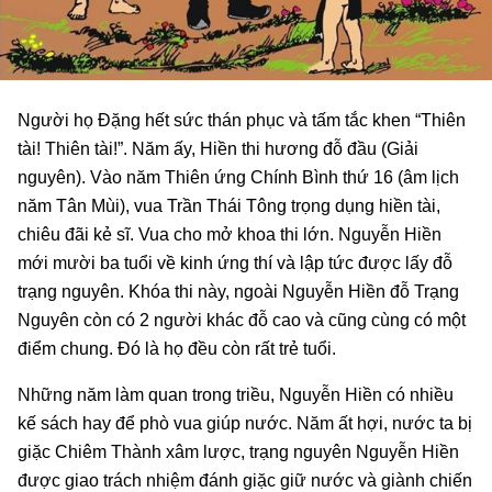
Người họ Đặng hết sức thán phục và tấm tắc khen “Thiên
tài! Thiên tài!”. Năm ấy, Hiền thi hương đỗ đầu (Giải
nguyên). Vào năm Thiên ứng Chính Bình thứ 16 (âm lịch
năm Tân Mùi), vua Trần Thái Tông trọng dụng hiền tài,
chiêu đãi kẻ sĩ. Vua cho mở khoa thi lớn. Nguyễn Hiền
mới mười ba tuổi về kinh ứng thí và lập tức được lấy đỗ
trạng nguyên. Khóa thi này, ngoài Nguyễn Hiền đỗ Trạng
Nguyên còn có 2 người khác đỗ cao và cũng cùng có một
điểm chung. Đó là họ đều còn rất trẻ tuổi.
Những năm làm quan trong triều, Nguyễn Hiền có nhiều
kế sách hay để phò vua giúp nước. Năm ất hợi, nước ta bị
giặc Chiêm Thành xâm lược, trạng nguyên Nguyễn Hiền
được giao trách nhiệm đánh giặc giữ nước và giành chiến