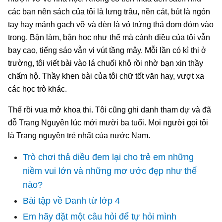
các bạn nên sách của tôi là lưng trâu, nền cát, bút là ngón
tay hay mảnh gạch vỡ và đèn là vỏ trứng thả đom đóm vào
trong. Bận làm, bận học như thế mà cánh diều của tôi vẫn
bay cao, tiếng sáo vẫn vi vút tầng mây. Mỗi lần có kì thi ở
trường, tôi viết bài vào lá chuối khô rồi nhờ bạn xin thầy
chấm hộ. Thầy khen bài của tôi chữ tốt văn hay, vượt xa
các học trò khác.
Thế rồi vua mở khoa thi. Tôi cũng ghi danh tham dự và đã
đỗ Trạng Nguyên lúc mới mười ba tuổi. Mọi người gọi tôi
là Trạng nguyên trẻ nhất của nước Nam.
Trò chơi thả diều đem lại cho trẻ em những
niềm vui lớn và những mơ ước đẹp như thế
nào?
Bài tập về Danh từ lớp 4
Em hãy đặt một câu hỏi để tự hỏi mình