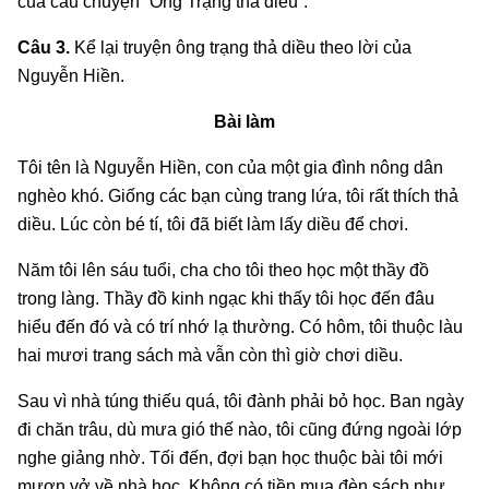
của câu chuyện “Ông Trạng thả diều”.
Câu 3.
Kể lại truyện ông trạng thả diều theo lời của
Nguyễn Hiền.
Bài làm
Tôi tên là Nguyễn Hiền, con của một gia đình nông dân
nghèo khó. Giống các bạn cùng trang lứa, tôi rất thích thả
diều. Lúc còn bé tí, tôi đã biết làm lấy diều để chơi.
Năm tôi lên sáu tuổi, cha cho tôi theo học một thầy đồ
trong làng. Thầy đồ kinh ngạc khi thấy tôi học đến đâu
hiểu đến đó và có trí nhớ lạ thường. Có hôm, tôi thuộc làu
hai mươi trang sách mà vẫn còn thì giờ chơi diều.
Sau vì nhà túng thiếu quá, tôi đành phải bỏ học. Ban ngày
đi chăn trâu, dù mưa gió thế nào, tôi cũng đứng ngoài lớp
nghe giảng nhờ. Tối đến, đợi bạn học thuộc bài tôi mới
mượn vở về nhà học. Không có tiền mua đèn sách như