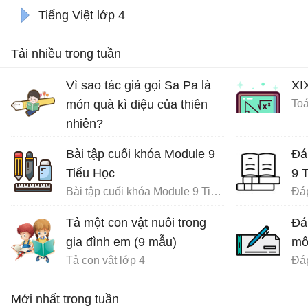
Tiếng Việt lớp 4
Tải nhiều trong tuần
Vì sao tác giả gọi Sa Pa là
XI
món quà kì diệu của thiên
Toá
nhiên?
Ôn tập tiếng Việt lớp 4
Bài tập cuối khóa Module 9
Đá
Tiểu Học
9 
Bài tập cuối khóa Module 9 Tiểu Học đầy đủ
Tả một con vật nuôi trong
Đá
gia đình em (9 mẫu)
mô
Tả con vật lớp 4
Mới nhất trong tuần