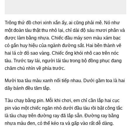
Trông thứ đồ chơi xinh xắn ấy, ai cũng phải mê. Nó như
một đoàn tàu thật thu nhỏ lại, chỉ dài độ sáu mươi phân và
được làm bằng nhựa. Chiếc đầu máy sơn màu xám bạc
có gắn huy hiệu của ngành đường sắt. Hai bên thành vẽ
hai lá cờ đỏ sao vàng. Chiếc ống khói nhô cao trên nóc
tàu. Trước tay lái, người lái tàu trong bộ đồng phục đang
chăm chú nhìn về phía trước.
Mười toa tàu màu xanh nối tiếp nhau. Dưới gầm toa là hai
dãy bánh đều tăm tắp.
Tàu chạy bằng pin. Mỗi khi chơi, em chỉ cần lắp hai cục
pin vào một chiếc ngăn nhỏ dưới đầu tàu rồi bật công tắc
là tàu chạy trên đường ray đã lắp sẵn. Đường ray bằng
nhựa màu đen, có thể kéo ra và gấp vào rất dễ dàng.