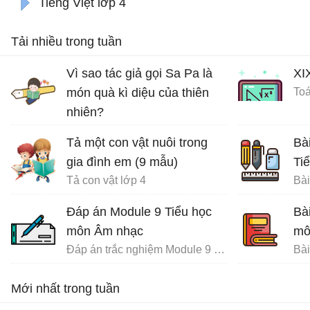
Tiếng Việt lớp 4
Tải nhiều trong tuần
Vì sao tác giả gọi Sa Pa là
XI
món quà kì diệu của thiên
Toá
nhiên?
Ôn tập tiếng Việt lớp 4
Tả một con vật nuôi trong
Bà
gia đình em (9 mẫu)
Ti
Tả con vật lớp 4
Đáp án Module 9 Tiểu học
Bà
môn Âm nhạc
mô
Đáp án trắc nghiệm Module 9 Tiểu học
Mới nhất trong tuần