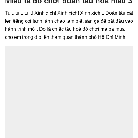
Miêu tả đồ chơi đoàn tàu hỏa mẫu 3
Tu... tu... tu...! Xinh xịch! Xinh xịch! Xinh xịch... Đoàn tàu cất
lên tiếng còi lanh lảnh chào tạm biệt sân ga để bắt đầu vào
hành trình mới. Đó là chiếc tàu hoả đồ chơi mà ba mua
cho em trong dịp lên tham quan thành phố Hồ Chí Minh.