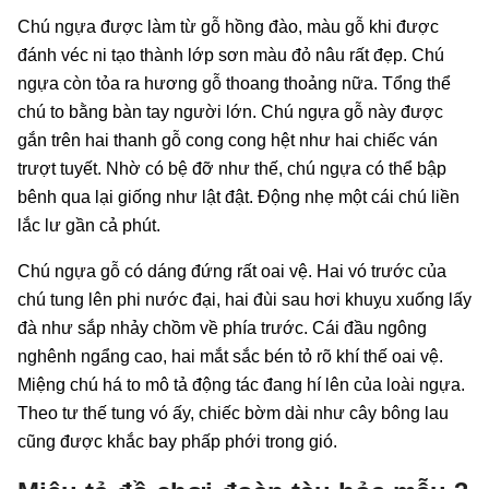
Chú ngựa được làm từ gỗ hồng đào, màu gỗ khi được
đánh véc ni tạo thành lớp sơn màu đỏ nâu rất đẹp. Chú
ngựa còn tỏa ra hương gỗ thoang thoảng nữa. Tổng thể
chú to bằng bàn tay người lớn. Chú ngựa gỗ này được
gắn trên hai thanh gỗ cong cong hệt như hai chiếc ván
trượt tuyết. Nhờ có bệ đỡ như thế, chú ngựa có thể bập
bênh qua lại giống như lật đật. Động nhẹ một cái chú liền
lắc lư gần cả phút.
Chú ngựa gỗ có dáng đứng rất oai vệ. Hai vó trước của
chú tung lên phi nước đại, hai đùi sau hơi khuỵu xuống lấy
đà như sắp nhảy chồm về phía trước. Cái đầu ngông
nghênh ngẩng cao, hai mắt sắc bén tỏ rõ khí thế oai vệ.
Miệng chú há to mô tả động tác đang hí lên của loài ngựa.
Theo tư thế tung vó ấy, chiếc bờm dài như cây bông lau
cũng được khắc bay phấp phới trong gió.