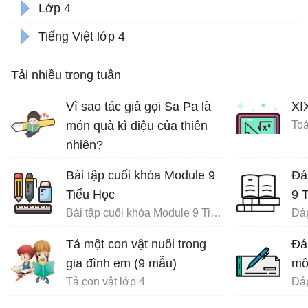
Lớp 4
Tiếng Việt lớp 4
Tải nhiều trong tuần
Vì sao tác giả gọi Sa Pa là
XI
món quà kì diệu của thiên
Toá
nhiên?
Ôn tập tiếng Việt lớp 4
Bài tập cuối khóa Module 9
Đá
Tiểu Học
9 
Bài tập cuối khóa Module 9 Tiểu Học đầy đủ
Tả một con vật nuôi trong
Đá
gia đình em (9 mẫu)
mô
Tả con vật lớp 4