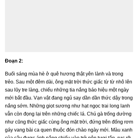
Đoạn 2:
Buổi sáng mùa hè ở quê hương thật yên lành và trong
trẻo. Sau một đêm dài, ông mặt trời thức giấc từ từ nhô lên
sau lũy tre làng, chiếu những tia nắng báo hiệu một ngày
mới bắt đầu. Vạn vật đang ngủ say dần dần thức dậy trong
nắng sớm. Những giọt sương như hạt ngọc trai long lanh
vẫn còn đọng lại trên những chiếc lá. Chú gà trống dường
như cũng thức giấc cùng ông mặt trời, đứng trên đống rơm
gáy vang bài ca quen thuộc đón chào ngày mới. Màu xanh
của cây được ánh nắng chiếu vào trở nên tươi tắn, rực rỡ