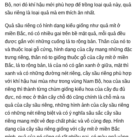
Bộ, nơi đó khí hậu mới phù hợp để trồng loại quả này, quả
sầu riêng là loại quả mà em thích ăn nhất.
Quả sầu riêng có hình dạng kiểu giống như quả mít ở
miền Bắc, nó có nhiều gai trên bề mặt quả, mỗi quả đều
được gắn với những cuống lá to rộng bản. Thân của nó to
và thuộc loại gỗ cứng, hình dạng của cây mang những đặc
trưng riêng, thân nó to giống thuộc gỗ của cây mít ở miền
Bắc, lá to rộng bản, lá của nó có gân xanh ở giữa, mặt thì
xanh và có những đường nét riêng, cây sầu riêng phù hợp
với khí hậu hai mùa như trong vùng Nam Bộ, hoa của sầu
riêng thì thành từng chùm giống kiểu hoa của cây đu đủ
đực, nó mọc ở thân cây chỗ đó cũng chính là chỗ mà ra
quả của cây sầu riêng, những hình ảnh của cây sầu riêng
có những nét riêng biệt và có ý nghĩa sâu sắc cây sầu
riêng mang một vẻ đẹp chất phác và vô cùng đẹp. Hình
dạng của cây sầu riêng giống với cây mít ở miền Bắc
mình, quả của nó cũng có rất nhiều gai, có màu ngả vàng,