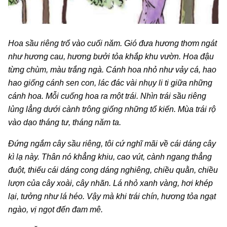
Hoa sầu riêng trổ vào cuối năm. Gió đưa hương thơm ngát
như hương cau, hương bưởi tỏa khắp khu vườn. Hoa đậu
từng chùm, màu trắng ngà. Cánh hoa nhỏ như vảy cá, hao
hao giống cánh sen con, lác đác vài nhụy li ti giữa những
cánh hoa. Mỗi cuống hoa ra một trái. Nhìn trái sầu riêng
lủng lẳng dưới cành trông giống những tổ kiến. Mùa trái rộ
vào dạo tháng tư, tháng năm ta.
Đứng ngắm cây sầu riêng, tôi cứ nghĩ mãi về cái dáng cây
kì lạ này. Thân nó khẳng khiu, cao vút, cành ngang thẳng
đuột, thiếu cái dáng cong dáng nghiêng, chiều quằn, chiều
lượn của cây xoài, cây nhãn. Lá nhỏ xanh vàng, hơi khép
lại, tưởng như lá héo. Vậy mà khi trái chín, hương tỏa ngạt
ngào, vị ngọt đến đam mê.