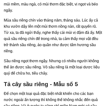
múi mềm, màu ngà, có mùi thơm đặc biệt, vị ngọt và béo
ngậy.
Mùa sầu riêng chín vào tháng năm, tháng sáu. Lúc ấy cả
khu vườn dậy lên một mùi thơm nồng nàn, rất quyến rũ.
Từ xa, ta đã ngửi thấy, nghe thấy cái mùi vị đậm đà ấy. Một
quả sầu riêng chín để trong nhà, ta cảm thấy mọi vật đều
trở thành sầu riêng, áo quần như được tẩm hương sầu
riêng.
Sầu riêng ngọt thơm ngậy. Nhưng có nhiều người không
thể ăn được sầu riêng. Vỏ sầu riêng là một loại dược liệu
quý để chữa ho, tiêu chảy.
Tả cây sầu riêng - Mẫu số 5
Để chọn một loại quả đặc biệt nhất khiến cho các bạn
nước ngoài ấn tượng thì không thể không nhắc đến quả
sầu riêng. Và ở nước ta cũng chỉ miền Nam mới có sầu