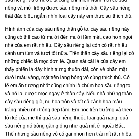
riêng và mới trồng được sầu riêng mà thôi. Cây sầu riêng
thật đặc biệt, ngắm nhìn loại cây này em thực sự thích thú.
Hình ảnh của cây sầu riêng thân gỗ to, cây sầu riêng này
cũng có thể cao từ mười đến mười lăm mét, cao hơn ngôi
nhà của em rất nhiều. Cây sầu riêng lại còn có rất nhiều
cành um tùm và tươi tốt nữa. Trên thân cây sầu riêng lại có
những chiếc lá mọc đơn lẻ. Quan sát cái lá của cây em
thấy phiến lá dày hình trứng thuôn dài, còn về phần mặt
dưới màu vàng, mặt trên láng bóng vô cùng thích thú. Có
lẽ em ấn tượng nhất cũng chính là chùm hoa sầu riêng to
và nó lại được mọc ngay ở thân cây. Nếu nhà những thân
cây sầu riêng già, nụ hoa tròn và tất cả cánh hoa màu
trắng nhiều nhị trông đẹp lắm. Em học trên trường và theo
lời kể của mẹ thì quả sầu riêng thuộc loại quả nang, quả
sầu riêng nó trông gần giống như quả mít ở ngoài Bắc.
Thế nhưng sầu riêng vỏ có gai nhọn hơn trái mít rất nhiều,