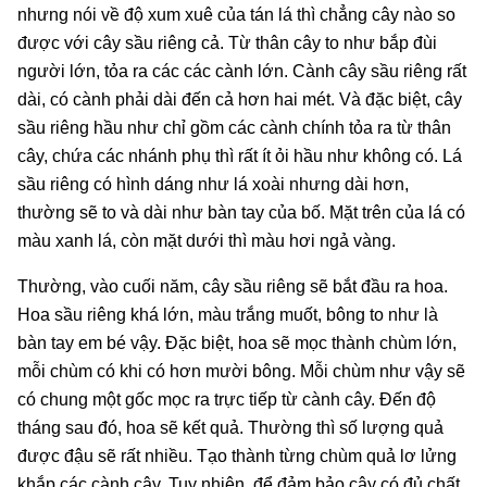
nhưng nói về độ xum xuê của tán lá thì chẳng cây nào so
được với cây sầu riêng cả. Từ thân cây to như bắp đùi
người lớn, tỏa ra các các cành lớn. Cành cây sầu riêng rất
dài, có cành phải dài đến cả hơn hai mét. Và đặc biệt, cây
sầu riêng hầu như chỉ gồm các cành chính tỏa ra từ thân
cây, chứa các nhánh phụ thì rất ít ỏi hầu như không có. Lá
sầu riêng có hình dáng như lá xoài nhưng dài hơn,
thường sẽ to và dài như bàn tay của bố. Mặt trên của lá có
màu xanh lá, còn mặt dưới thì màu hơi ngả vàng.
Thường, vào cuối năm, cây sầu riêng sẽ bắt đầu ra hoa.
Hoa sầu riêng khá lớn, màu trắng muốt, bông to như là
bàn tay em bé vậy. Đặc biệt, hoa sẽ mọc thành chùm lớn,
mỗi chùm có khi có hơn mười bông. Mỗi chùm như vậy sẽ
có chung một gốc mọc ra trực tiếp từ cành cây. Đến độ
tháng sau đó, hoa sẽ kết quả. Thường thì số lượng quả
được đậu sẽ rất nhiều. Tạo thành từng chùm quả lơ lửng
khắp các cành cây. Tuy nhiên, để đảm bảo cây có đủ chất