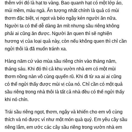
thêm với đó là hạt to vàng. Bao quanh hạt có một lớp áo,
múi mềm, màu ngà. Ấn tượng nhất chính là quả có mùi
thơm đặc biệt, vị ngọt và béo ngậy kén người ăn nữa.
Người ta có thể dễ dàng ăn mít nhưng sầu riêng không
phải ai cũng ăn được. Người ăn quen thì sẽ nghiện
hương vị của loại quả này, còn nếu không quen thì chỉ cần
ngửi thôi là đã muốn tránh xa.
Hàng năm cứ vào mùa sầu riêng chín vào tháng năm,
tháng sáu. Khi đó thì cả khu vườn nhà em có một mùi
thơm nồng nàn vô cùng quyến rũ. Khi đi từ xa ai ai cũng
có thể ngửi thấy được mùi vị của nó. Chỉ cần có một quả
sầu riêng trong nhà thôi là tất cả nhà đều có thể ngửi thấy
khi nó chín.
Trái sầu riêng ngọt, thơm, ngậy và khiến cho em vô cùng
thích và nó được ví như một món quà quý. Em yêu cây sầu
riêng lắm, em ước các cây sầu riêng trong vườn nhà em