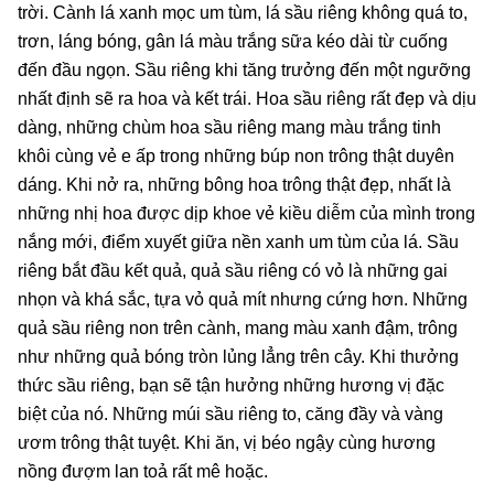
trời. Cành lá xanh mọc um tùm, lá sầu riêng không quá to,
trơn, láng bóng, gân lá màu trắng sữa kéo dài từ cuống
đến đầu ngọn. Sầu riêng khi tăng trưởng đến một ngưỡng
nhất định sẽ ra hoa và kết trái. Hoa sầu riêng rất đẹp và dịu
dàng, những chùm hoa sầu riêng mang màu trắng tinh
khôi cùng vẻ e ấp trong những búp non trông thật duyên
dáng. Khi nở ra, những bông hoa trông thật đẹp, nhất là
những nhị hoa được dịp khoe vẻ kiều diễm của mình trong
nắng mới, điểm xuyết giữa nền xanh um tùm của lá. Sầu
riêng bắt đầu kết quả, quả sầu riêng có vỏ là những gai
nhọn và khá sắc, tựa vỏ quả mít nhưng cứng hơn. Những
quả sầu riêng non trên cành, mang màu xanh đậm, trông
như những quả bóng tròn lủng lẳng trên cây. Khi thưởng
thức sầu riêng, bạn sẽ tận hưởng những hương vị đặc
biệt của nó. Những múi sầu riêng to, căng đầy và vàng
ươm trông thật tuyệt. Khi ăn, vị béo ngậy cùng hương
nồng đượm lan toả rất mê hoặc.