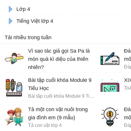
Lớp 4
Tiếng Việt lớp 4
Tải nhiều trong tuần
Vì sao tác giả gọi Sa Pa là
Đá
món quà kì diệu của thiên
mô
nhiên?
Ôn tập tiếng Việt lớp 4
Bài tập cuối khóa Module 9
XI
Tiểu Học
Toá
Bài tập cuối khóa Module 9 Tiểu Học đầy đủ
Tả một con vật nuôi trong
Đá
gia đình em (9 mẫu)
mô
Tả con vật lớp 4