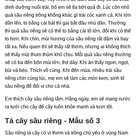
dinh dưỡng nuôi trái, bố em sẽ tỉa bớt quả đi. Lúc còn nhỏ
quả sầu riêng trông không khác gì trái cóc xanh cả. Khi lớn
dần lên, to bằng cái bát thì gai bắt đầu nhú dần. Thường
thì quả sầu riêng sẽ có thể to bằng cái tô lớn, đôi khi có thể
to hơn. Khi chín, mùi hương của sầu riêng rất đậm và bay
rất xa. Nếu quen thì sẽ thấy rất thơm, nhưng ai không thích
sẽ thấy mùi thum thủm khó chịu. Mỗi quả sầu riêng thường
sẽ có ba đến bốn múi lớn, thịt dày. Khi ăn thấy ngon, ngọt,
bùi và béo. Thích vô cùng. Khi đến mùa, nhiều trái sầu
riêng chín cùng lúc, mẹ em sẽ làm các món kem, sinh tố
sầu riêng để đổi vị cho cả nhà.
Em thích cây sầu riêng lắm. Hằng ngày, em sẽ mang nước
ra tưới cho cây để cây luôn khỏe mạnh và tươi tốt.
Tả cây sầu riêng - Mẫu số 3
Sầu riêng là cây có vị thơm và trồng chủ yếu ở vùng Nam