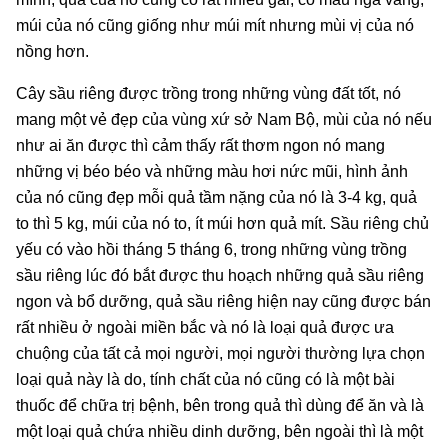
múi của nó cũng giống như múi mít nhưng mùi vị của nó
nồng hơn.
Cây sầu riêng được trồng trong những vùng đất tốt, nó
mang một vẻ đẹp của vùng xứ sở Nam Bộ, mùi của nó nếu
như ai ăn được thì cảm thấy rất thơm ngon nó mang
những vị béo béo và những màu hơi nức mũi, hình ảnh
của nó cũng đẹp mỗi quả tầm nặng của nó là 3-4 kg, quả
to thì 5 kg, múi của nó to, ít múi hơn quả mít. Sầu riêng chủ
yếu có vào hồi tháng 5 tháng 6, trong những vùng trồng
sầu riêng lúc đó bắt được thu hoạch những quả sầu riêng
ngon và bổ dưỡng, quả sầu riêng hiện nay cũng được bán
rất nhiều ở ngoài miền bắc và nó là loại quả được ưa
chuộng của tất cả mọi người, mọi người thường lựa chọn
loại quả này là do, tính chất của nó cũng có là một bài
thuốc để chữa trị bệnh, bên trong quả thì dùng để ăn và là
một loại quả chứa nhiều dinh dưỡng, bên ngoài thì là một