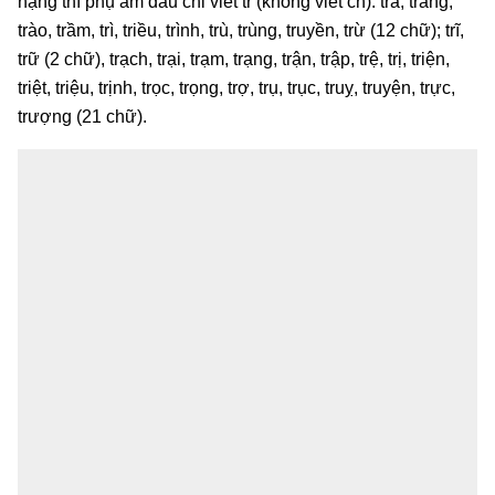
nặng thì phụ âm đầu chỉ viết tr (không viết ch): trà, tràng,
trào, trầm, trì, triều, trình, trù, trùng, truyền, trừ (12 chữ); trĩ,
trữ (2 chữ), trạch, trại, trạm, trạng, trận, trập, trệ, trị, triện,
triệt, triệu, trịnh, trọc, trọng, trợ, trụ, trục, truỵ, truyện, trực,
trượng (21 chữ).