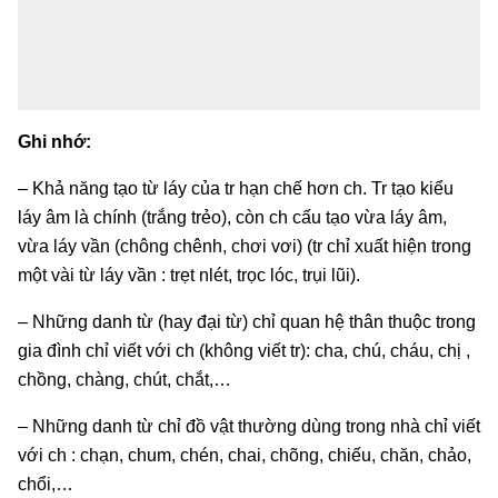
Ghi nhớ:
– Khả năng tạo từ láy của tr hạn chế hơn ch. Tr tạo kiểu
láy âm là chính (trắng trẻo), còn ch cấu tạo vừa láy âm,
vừa láy vần (chông chênh, chơi vơi) (tr chỉ xuất hiện trong
một vài từ láy vần : trẹt nlét, trọc lóc, trụi lũi).
– Những danh từ (hay đại từ) chỉ quan hệ thân thuộc trong
gia đình chỉ viết với ch (không viết tr): cha, chú, cháu, chị ,
chồng, chàng, chút, chắt,…
– Những danh từ chỉ đồ vật thường dùng trong nhà chỉ viết
với ch : chạn, chum, chén, chai, chõng, chiếu, chăn, chảo,
chổi,…