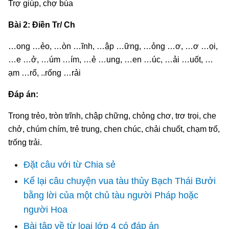
Trợ giúp, chợ búa
Bài 2: Điền Tr/ Ch
…ong …ẻo, …òn …ĩnh, …ập …ững, …ỏng …ơ, …ơ …ọi,
…e …ở, …úm …ím, …ẻ …ung, …en …úc, …ải …uốt, …
ạm …rổ, ..rống …rải
Đáp án:
Trong trẻo, tròn trĩnh, chập chững, chỏng chơ, trơ trọi, che
chở, chúm chím, trẻ trung, chen chúc, chải chuốt, chạm trổ,
trống trải.
Đặt câu với từ Chia sẻ
Kể lại câu chuyện vua tàu thủy Bạch Thái Bưởi
bằng lời của một chủ tàu người Pháp hoặc
người Hoa
Bài tập về từ loại lớp 4 có đáp án