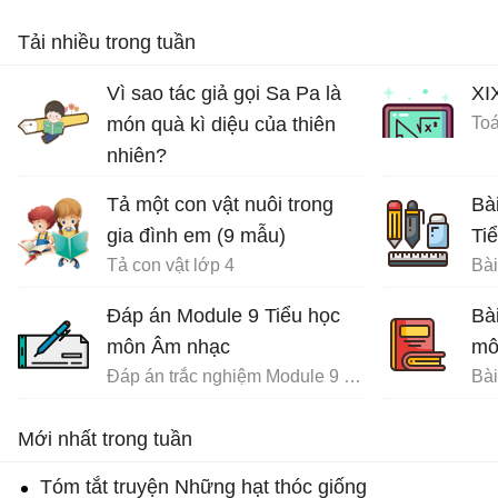
Tải nhiều trong tuần
Vì sao tác giả gọi Sa Pa là
XI
món quà kì diệu của thiên
Toá
nhiên?
Ôn tập tiếng Việt lớp 4
Tả một con vật nuôi trong
Bà
gia đình em (9 mẫu)
Ti
Tả con vật lớp 4
Đáp án Module 9 Tiểu học
Bà
môn Âm nhạc
mô
Đáp án trắc nghiệm Module 9 Tiểu học
Mới nhất trong tuần
Tóm tắt truyện Những hạt thóc giống