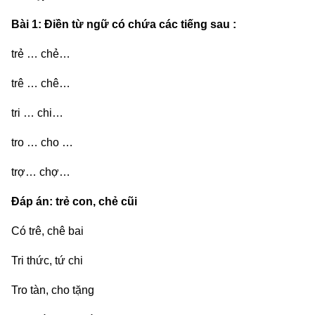
Bài 1: Điền từ ngữ có chứa các tiếng sau :
trẻ … chẻ…
trê … chê…
tri … chi…
tro … cho …
trợ… chợ…
Đáp án: trẻ con, chẻ cũi
Có trê, chê bai
Tri thức, tứ chi
Tro tàn, cho tặng