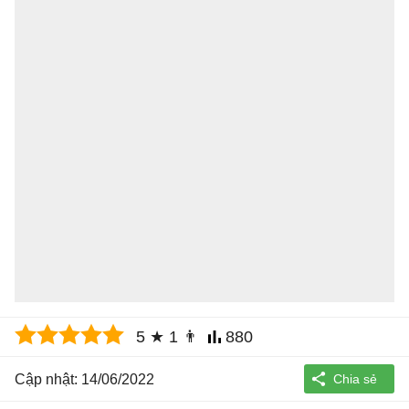
5
★
1
👨
880
Cập nhật: 14/06/2022