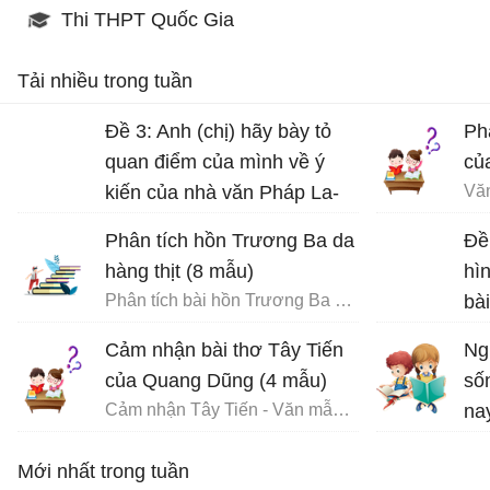
Thi THPT Quốc Gia
Tải nhiều trong tuần
Đề 3: Anh (chị) hãy bày tỏ
Ph
quan điểm của mình về ý
củ
kiến của nhà văn Pháp La-
Vă
bơ-ruy-e: “Khi một tác phẩm
Phân tích hồn Trương Ba da
Đề
nâng cao tinh thần ta lên và
hàng thịt (8 mẫu)
hì
gợi cho ta những tình cảm
Phân tích bài hồn Trương Ba da hàng thịt - Văn mẫu 12
bà
cao quý và can đảm,...
Dũ
Cảm nhận bài thơ Tây Tiến
Ng
của Quang Dũng (4 mẫu)
số
Cảm nhận Tây Tiến - Văn mẫu 12
na
Vă
Mới nhất trong tuần