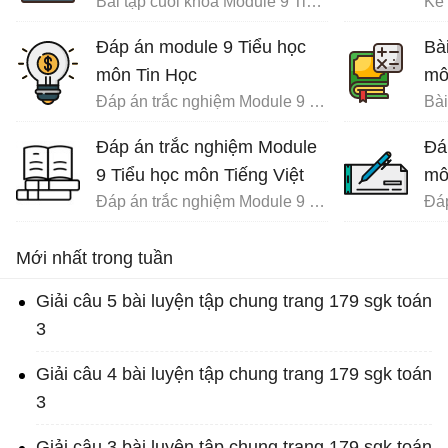
Bài tập cuối khóa Module 9 Tiểu Học đầy đủ
Đáp án module 9 Tiểu học
Bà
môn Tin Học
mô
Đáp án trắc nghiệm Module 9 Tiểu học
Đáp án trắc nghiệm Module
Đá
9 Tiểu học môn Tiếng Việt
mô
Đáp án trắc nghiệm Module 9 Tiểu học
Mới nhất trong tuần
Giải câu 5 bài luyện tập chung trang 179 sgk toán
3
Giải câu 4 bài luyện tập chung trang 179 sgk toán
3
Giải câu 3 bài luyện tập chung trang 179 sgk toán