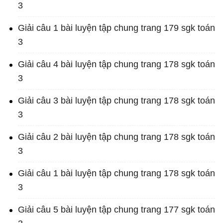
3
Giải câu 1 bài luyện tập chung trang 179 sgk toán
3
Giải câu 4 bài luyện tập chung trang 178 sgk toán
3
Giải câu 3 bài luyện tập chung trang 178 sgk toán
3
Giải câu 2 bài luyện tập chung trang 178 sgk toán
3
Giải câu 1 bài luyện tập chung trang 178 sgk toán
3
Giải câu 5 bài luyện tập chung trang 177 sgk toán