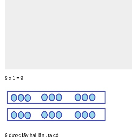
9 x 1 = 9
9 được lấy hai lần , ta có: