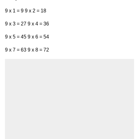
9 x 1 = 9 9 x 2 = 18
9 x 3 = 27 9 x 4 = 36
9 x 5 = 45 9 x 6 = 54
9 x 7 = 63 9 x 8 = 72