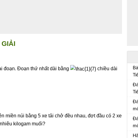
GIẢI
Bà
ai đoạn. Đoạn thứ nhất dài bằng
chiều dài
Ti
Bà
Đá
Ti
Đá
Đá
mô
n miền núi bằng 5 xe tải chở đều nhau, đợt đầu có 2 xe
Đá
Đá
 nhiêu kilogam muối?
mô
Đá
Hã