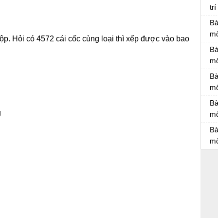
tr
Kể
Bà
mô
p. Hỏi có 4572 cái cốc cùng loại thì xếp được vào bao
Bà
Bà
mô
Bà
Bà
mô
Bà
Bà
g
mô
Bà
Bà
m
Bà