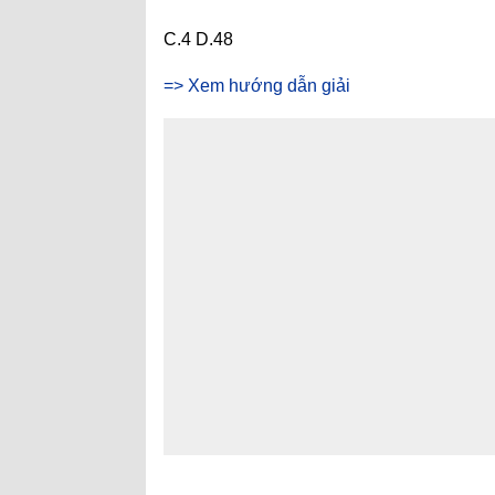
C.4 D.48
=> Xem hướng dẫn giải